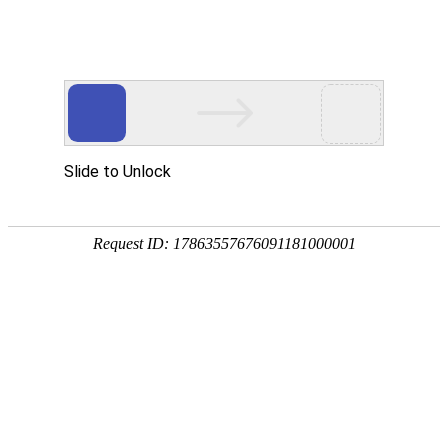
当前城市：
[切换]
一站式装修平台，为您提供优质装修服
务！
平台资质
商家入驻
城市合伙人
注册
登录
咨询热线
4008-486-123
首页
装修公司
设计报价
效果图
空间
客厅
餐厅
卧室
厨房
阳台
卫生间
风格
中式
欧式
地中海
简约
田园
东南亚
户型