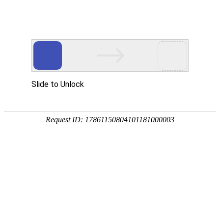
当前城市：
[切换]
一站式装修平台，为您提供优质装修服
务！
平台资质
商家入驻
城市合伙人
注册
登录
咨询热线
4008-486-123
首页
装修公司
设计报价
效果图
空间
客厅
餐厅
卧室
厨房
阳台
卫生间
风格
中式
欧式
地中海
简约
田园
东南亚
户型