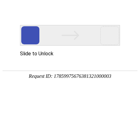
当前城市：
[切换]
一站式装修平台，为您提供优质装修服
务！
平台资质
商家入驻
城市合伙人
注册
登录
咨询热线
4008-486-123
首页
装修公司
设计报价
效果图
空间
客厅
餐厅
卧室
厨房
阳台
卫生间
风格
中式
欧式
地中海
简约
田园
东南亚
户型