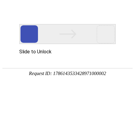
当前城市：
[切换]
一站式装修平台，为您提供优质装修服
务！
平台资质
商家入驻
城市合伙人
注册
登录
咨询热线
4008-486-123
首页
装修公司
设计报价
效果图
空间
客厅
餐厅
卧室
厨房
阳台
卫生间
风格
中式
欧式
地中海
简约
田园
东南亚
户型