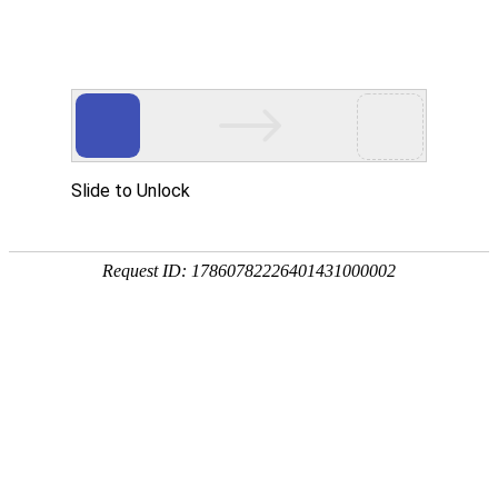
当前城市：
[切换]
一站式装修平台，为您提供优质装修服
务！
平台资质
商家入驻
城市合伙人
注册
登录
咨询热线
4008-486-123
首页
装修公司
设计报价
效果图
空间
客厅
餐厅
卧室
厨房
阳台
卫生间
风格
中式
欧式
地中海
简约
田园
东南亚
户型