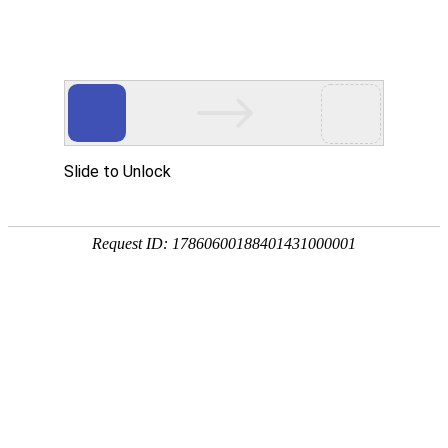
当前城市：
[切换]
一站式装修平台，为您提供优质装修服
务！
平台资质
商家入驻
城市合伙人
注册
登录
咨询热线
4008-486-123
首页
装修公司
设计报价
效果图
空间
客厅
餐厅
卧室
厨房
阳台
卫生间
风格
中式
欧式
地中海
简约
田园
东南亚
户型