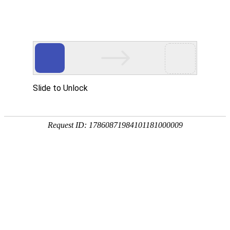
首页
装修公司
设计报价
免费
效果图
空间
客厅
餐厅
卧室
厨房
阳台
卫生间
风格
中式
欧式
地中海
简约
田园
东南亚
户型
小户型
二居
三居
四居
复式
别墅
3D全景图
家居图册
工装图册
精选美图
精品专题
学装修
装修前
收房
设计
预算
合同