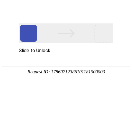
首页
装修公司
设计报价
免费
效果图
空间
客厅
餐厅
卧室
厨房
阳台
卫生间
风格
中式
欧式
地中海
简约
田园
东南亚
户型
小户型
二居
三居
四居
复式
别墅
3D全景图
家居图册
工装图册
精选美图
精品专题
学装修
装修前
收房
设计
预算
合同