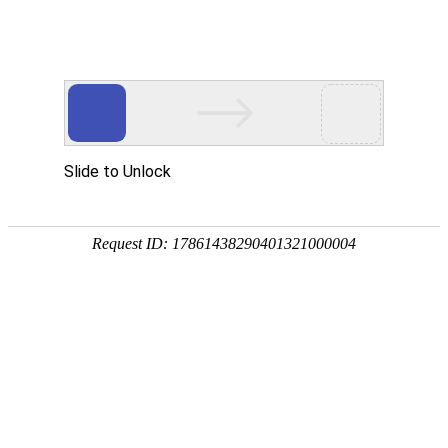
首页
装修公司
设计报价
免费
效果图
空间
客厅
餐厅
卧室
厨房
阳台
卫生间
风格
中式
欧式
地中海
简约
田园
东南亚
户型
小户型
二居
三居
四居
复式
别墅
3D全景图
家居图册
工装图册
精选美图
精品专题
学装修
装修前
收房
设计
预算
合同