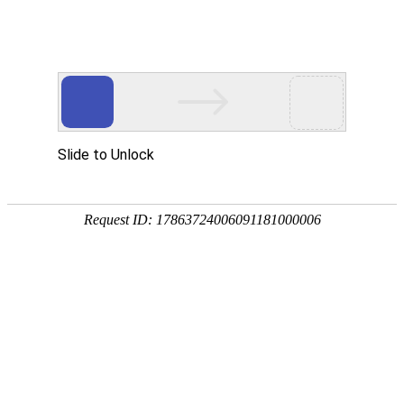
首页
装修公司
设计报价
免费
效果图
空间
客厅
餐厅
卧室
厨房
阳台
卫生间
风格
中式
欧式
地中海
简约
田园
东南亚
户型
小户型
二居
三居
四居
复式
别墅
3D全景图
家居图册
工装图册
精选美图
精品专题
学装修
装修前
收房
设计
预算
合同