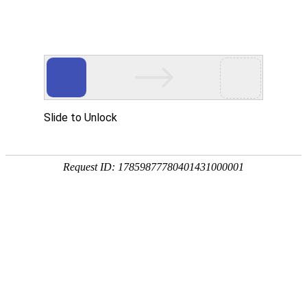
首页
装修公司
设计报价
免费
效果图
空间
客厅
餐厅
卧室
厨房
阳台
卫生间
风格
中式
欧式
地中海
简约
田园
东南亚
户型
小户型
二居
三居
四居
复式
别墅
3D全景图
家居图册
工装图册
精选美图
精品专题
学装修
装修前
收房
设计
预算
合同