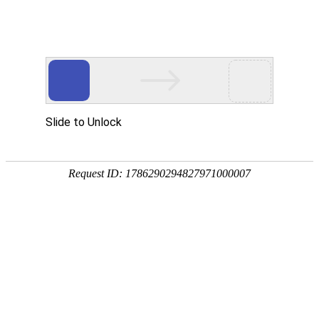
首页
装修公司
设计报价
免费
效果图
空间
客厅
餐厅
卧室
厨房
阳台
卫生间
风格
中式
欧式
地中海
简约
田园
东南亚
户型
小户型
二居
三居
四居
复式
别墅
3D全景图
家居图册
工装图册
精选美图
精品专题
学装修
装修前
收房
设计
预算
合同