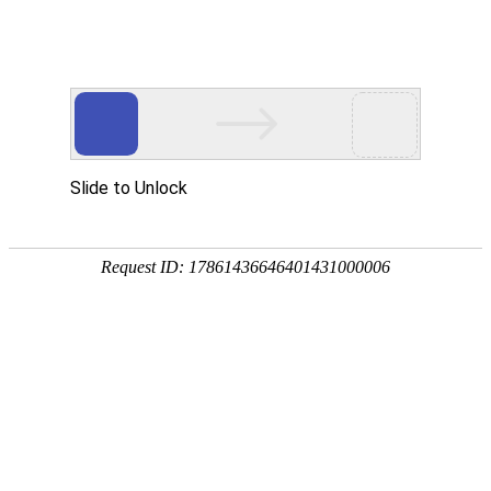
当前城市：
[切换]
一站式装修平台，为您提供优质装修服
务！
平台资质
商家入驻
城市合伙人
注册
登录
咨询热线
4008-486-123
首页
装修公司
设计报价
效果图
空间
客厅
餐厅
卧室
厨房
阳台
卫生间
风格
中式
欧式
地中海
简约
田园
东南亚
户型