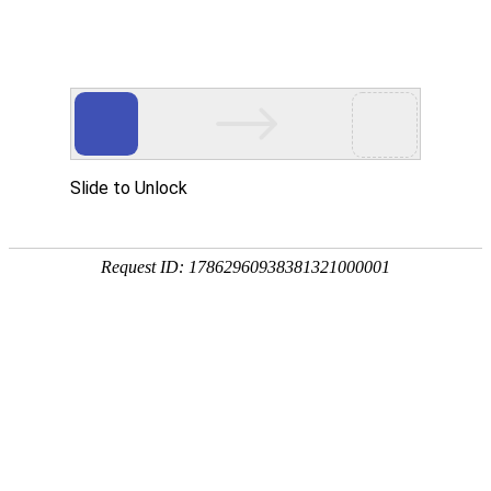
当前城市：
[切换]
一站式装修平台，为您提供优质装修服
务！
平台资质
商家入驻
城市合伙人
注册
登录
咨询热线
4008-486-123
首页
装修公司
设计报价
效果图
空间
客厅
餐厅
卧室
厨房
阳台
卫生间
风格
中式
欧式
地中海
简约
田园
东南亚
户型