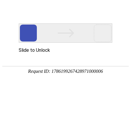
当前城市：
[切换]
一站式装修平台，为您提供优质装修服
务！
平台资质
商家入驻
城市合伙人
注册
登录
咨询热线
4008-486-123
首页
装修公司
设计报价
效果图
空间
客厅
餐厅
卧室
厨房
阳台
卫生间
风格
中式
欧式
地中海
简约
田园
东南亚
户型