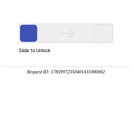
当前城市：
[切换]
一站式装修平台，为您提供优质装修服
务！
平台资质
商家入驻
城市合伙人
注册
登录
咨询热线
4008-486-123
首页
装修公司
设计报价
效果图
空间
客厅
餐厅
卧室
厨房
阳台
卫生间
风格
中式
欧式
地中海
简约
田园
东南亚
户型