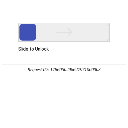
当前城市：
[切换]
一站式装修平台，为您提供优质装修服
务！
平台资质
商家入驻
城市合伙人
注册
登录
咨询热线
4008-486-123
首页
装修公司
设计报价
效果图
空间
客厅
餐厅
卧室
厨房
阳台
卫生间
风格
中式
欧式
地中海
简约
田园
东南亚
户型