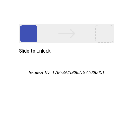
当前城市：
[切换]
一站式装修平台，为您提供优质装修服
务！
平台资质
商家入驻
城市合伙人
注册
登录
咨询热线
4008-486-123
首页
装修公司
设计报价
效果图
空间
客厅
餐厅
卧室
厨房
阳台
卫生间
风格
中式
欧式
地中海
简约
田园
东南亚
户型