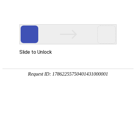
当前城市：
[切换]
一站式装修平台，为您提供优质装修服
务！
平台资质
商家入驻
城市合伙人
注册
登录
咨询热线
4008-486-123
首页
装修公司
设计报价
效果图
空间
客厅
餐厅
卧室
厨房
阳台
卫生间
风格
中式
欧式
地中海
简约
田园
东南亚
户型